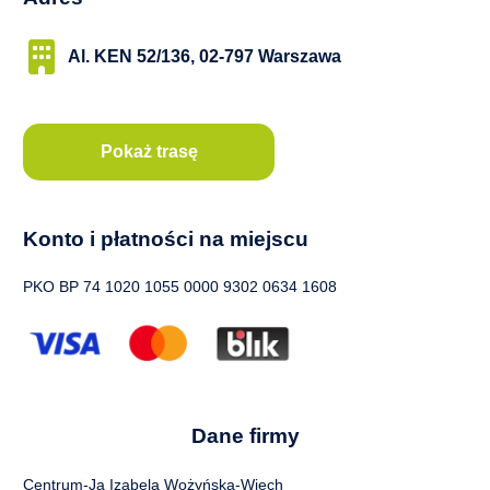
Terapia dla par i małżeństw
Al. KEN 52/136, 02-797 Warszawa
Porada psychogastroenterologiczna
Pokaż trasę
Terapia seksuologiczna
Diagnostyka psychologiczna, testy
Konto i płatności na miejscu
Diagnoza ADHD u dzieci i młodzieży
PKO BP 74 1020 1055 0000 9302 0634 1608
Diagnoza ADHD u dorosłych
Test Moxo – diagnoza zaburzeń uwagi
Dane firmy
Badanie umiejętności miękkich
Centrum-Ja Izabela Wożyńska-Więch