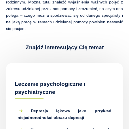
rodzinnym. Można tutaj znaleźć wyjaśnienia ważnych pojęć z
zakresu udzielanej przez nas pomocy i zrozumieć, na czym ona
Terapia dla par i małżeństw
polega – czego można spodziewać się od danego specjalisty i
na jaką pracę w ramach udzielanej pomocy powinien nastawić
się pacjent.
Porada psychogastroenterologiczna
Terapia seksuologiczna
Znajdź interesujący Cię temat
Diagnostyka psychologiczna, testy
Diagnoza ADHD u dzieci i młodzieży
Leczenie psychologiczne i
Diagnoza ADHD u dorosłych
psychiatryczne
Test Moxo – diagnoza zaburzeń uwagi
Depresja lękowa jako przykład
niejednorodności obrazu depresji
Badanie umiejętności miękkich