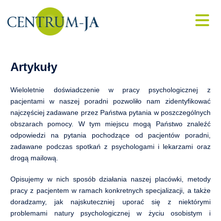
Konsultacje i psychoterapia online
Porada psychologiczna
Skip
Artykuły
to
content
Psycholog dziecięcy
Wieloletnie doświadczenie w pracy psychologicznej z
pacjentami w naszej poradni pozwoliło nam zidentyfikować
najczęściej zadawane przez Państwa pytania w poszczególnych
Psycholog dla młodzieży
obszarach pomocy. W tym miejscu mogą Państwo znaleźć
odpowiedzi na pytania pochodzące od pacjentów poradni,
Psychiatra online
zadawane podczas spotkań z psychologami i lekarzami oraz
drogą mailową.
Leczenie depresji
Opisujemy w nich sposób działania naszej placówki, metody
pracy z pacjentem w ramach konkretnych specjalizacji, a także
Leczenie bezsenności
doradzamy, jak najskuteczniej uporać się z niektórymi
problemami natury psychologicznej w życiu osobistym i
Psychoterapia