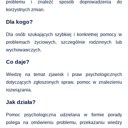
problemu i znaleźć sposób doprowadzenia do
korzystnych zmian.
Terapia dla par i małżeństw
Dla kogo?
Porada psychogastroenterologiczna
Dla osób szukających szybkiej i konkretnej pomocy w
problemach życiowych, szczególnie rodzinnych lub
Terapia seksuologiczna
wychowawczych.
Diagnostyka psychologiczna, testy
Co daje?
Wiedzę na temat zjawisk i praw psychologicznych
Diagnoza ADHD u dzieci i młodzieży
dotyczących zgłoszonych spraw, pomoc w znalezieniu
rozwiązania.
Diagnoza ADHD u dorosłych
Jak działa?
Test Moxo – diagnoza zaburzeń uwagi
Pomoc psychologiczna udzielana w formie porady
Badanie umiejętności miękkich
polega na omówieniu problemu, przekazaniu wiedzy