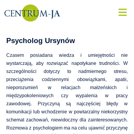
Konsultacje i psychoterapia online
Porada psychologiczna
Skip
Psycholog Ursynów
to
content
Psycholog dziecięcy
Czasem posiadana wiedza i umiejętności nie
wystarczają, aby rozwiązać napotykane trudności. W
Psycholog dla młodzieży
szczególności dotyczy to nadmiernego stresu,
przeciążenia codziennymi obowiązkami, apatii,
Psychiatra online
nieporozumień w relacjach małżeńskich i
międzypokoleniowych czy wypalenia w pracy
Leczenie depresji
zawodowej. Przyczyną są najczęściej błędy w
komunikacji lub wchodzenie w powtarzalny niekorzystny
Leczenie bezsenności
schemat zachowań, niewidoczny dla zainteresowanych.
Rozmowa z psychologiem ma na celu ujawnić przyczynę
Psychoterapia