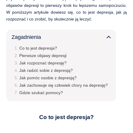
Terapia dla par i małżeństw
objawów depresji to pierwszy krok ku lepszemu samopoczuciu.
W poniższym artykule dowiesz się, co to jest depresja, jak ją
Porada psychogastroenterologiczna
rozpoznać i co zrobić, by skutecznie ją leczyć.
Terapia seksuologiczna
Zagadnienia
Diagnostyka psychologiczna, testy
Co to jest depresja?
Pierwsze objawy depresji
Diagnoza ADHD u dzieci i młodzieży
Jak rozpoznać depresję?
Jak radzić sobie z depresją?
Diagnoza ADHD u dorosłych
Jak pomóc osobie z depresją?
Jak zachowuje się człowiek chory na depresję?
Test Moxo – diagnoza zaburzeń uwagi
Gdzie szukać pomocy?
Badanie umiejętności miękkich
Co to jest depresja?
Coaching