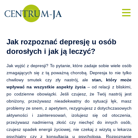
Konsultacje i psychoterapia online
Porada psychologiczna
Skip
Jak rozpoznać depresję u osób
to
dorosłych i jak ją leczyć?
Psycholog dziecięcy
content
Jak wyjść z depresji? To pytanie, które zadaje sobie wiele osób
Psycholog dla młodzieży
zmagających się z tą poważną chorobą. Depresja to nie tylko
chwilowy smutek czy zły nastrój, ale
stan, który może
Psychiatra online
wpływać na wszystkie aspekty życia
– od relacji z bliskimi,
po codzienne obowiązki. Jeśli czujesz, że Twój nastrój jest
Leczenie depresji
obniżony, przeżywasz nieadekwatny do sytuacji lęk, masz
problemy ze snem, z apetytem, rezygnujesz z dotychczasowych
Leczenie bezsenności
aktywności i zainteresowań, izolujesz się od otoczenia,
przeżywasz nadmierną złość czy niechęć do innych osób,
Psychoterapia
czujesz spadek energii życiowej, nie czekaj z wizytą u lekarza
psychiatry czy z konsultacją u psychologa. Rozpoznanie