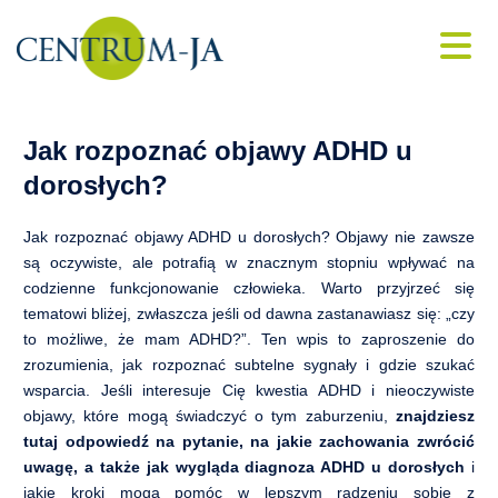
Konsultacje i psychoterapia online
Porada psychologiczna
Skip
Jak rozpoznać objawy ADHD u
to
dorosłych?
Psycholog dziecięcy
content
Jak rozpoznać objawy ADHD u dorosłych? Objawy nie zawsze
Psycholog dla młodzieży
są oczywiste, ale potrafią w znacznym stopniu wpływać na
codzienne funkcjonowanie człowieka. Warto przyjrzeć się
Psychiatra online
tematowi bliżej, zwłaszcza jeśli od dawna zastanawiasz się: „czy
to możliwe, że mam ADHD?”. Ten wpis to zaproszenie do
Leczenie depresji
zrozumienia, jak rozpoznać subtelne sygnały i gdzie szukać
wsparcia. Jeśli interesuje Cię kwestia ADHD i nieoczywiste
Leczenie bezsenności
objawy, które mogą świadczyć o tym zaburzeniu,
znajdziesz
tutaj odpowiedź na pytanie, na jakie zachowania zwrócić
Psychoterapia
uwagę, a także jak wygląda diagnoza ADHD u dorosłych
i
jakie kroki mogą pomóc w lepszym radzeniu sobie z