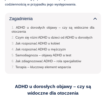
Terapia dla par i małżeństw
codziennością w przypadku jego występowania.
Porada psychogastroenterologiczna
Zagadnienia
Terapia seksuologiczna
ADHD u dorosłych objawy – czy są widoczne dla
otoczenia
Diagnostyka psychologiczna, testy
Czym się różni ADHD u dzieci od ADHD u dorosłych
Jak rozpoznać ADHD u kobiet
Diagnoza ADHD u dzieci i młodzieży
Jak rozpoznać ADHD u mężczyzn
Samodiagnoza – objawy ADHD a test
Diagnoza ADHD u dorosłych
Jak zdiagnozować ADHD – rola specjalistów
Terapia – kluczowy element wsparcia
Test Moxo – diagnoza zaburzeń uwagi
Badanie umiejętności miękkich
ADHD u dorosłych objawy – czy są
widoczne dla otoczenia
Coaching